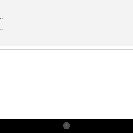
tif
onnu