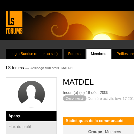
Logic-Sunrise (retour au site)
Forums
Membres
Petites a
→
LS forums
Affichage d'un profil : MATDEL
MATDEL
Inscrit(e) (le) 19 déc. 2009
Déconnecté
Dernière activité févr. 17 20
Aperçu
Statistiques de la communauté
Flux du profil
Groupe
Members