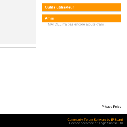
Outils utilisateur
Amis
MATDEL n'a pas encore ajouté d'ami.
Privacy Policy
Community Forum Software by IP.Board
Licence accordée à : Logic Sunrise Ltd