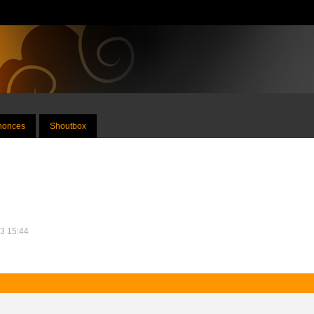
nnonces
Shoutbox
13 15:44