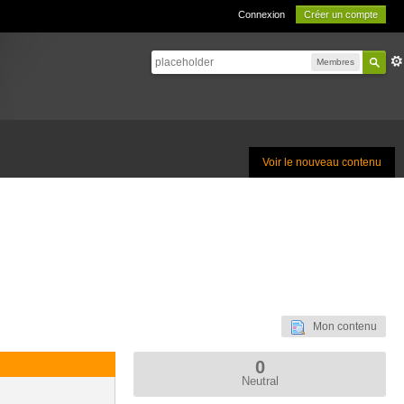
Connexion
Créer un compte
Membres
Voir le nouveau contenu
Mon contenu
0
Neutral