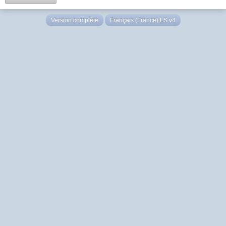
Version complète
Français (France) LS v4