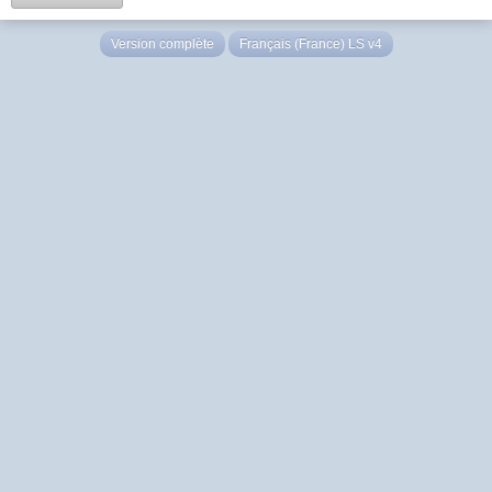
Version complète
Français (France) LS v4