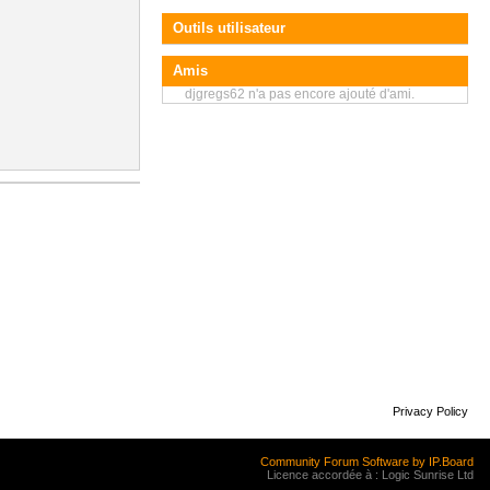
Outils utilisateur
Amis
djgregs62 n'a pas encore ajouté d'ami.
Privacy Policy
Community Forum Software by IP.Board
Licence accordée à : Logic Sunrise Ltd