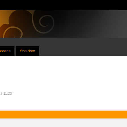
nnonces
Shoutbox
22 11:23