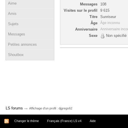
Aime
Messages
108
Visites sur le profil
9 615
Amis
Titre
Sunriseur
Âge
Âge inconnu
Sujets
Anniversaire
Anniversaire inc
Messages
Sexe
Non spécifié
Petites annonces
Shoutbox
→
LS forums
Affichage d'un profil : djgregs62
Changer le thème
Français (France) LS v4
Aide