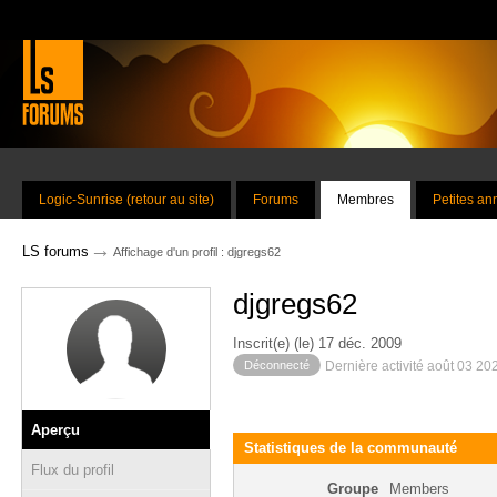
Logic-Sunrise (retour au site)
Forums
Membres
Petites a
→
LS forums
Affichage d'un profil : djgregs62
djgregs62
Inscrit(e) (le) 17 déc. 2009
Déconnecté
Dernière activité août 03 20
Aperçu
Statistiques de la communauté
Flux du profil
Groupe
Members