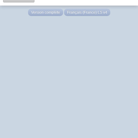
Version complète
Français (France) LS v4