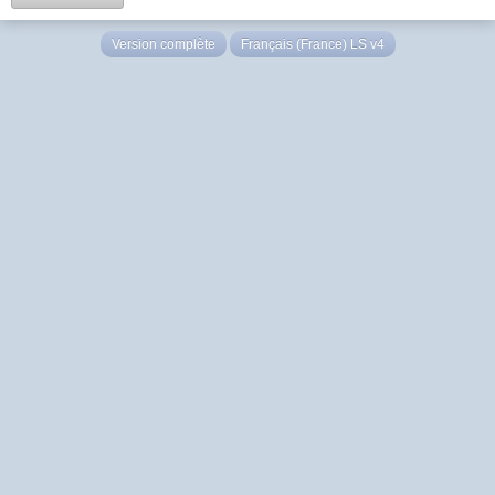
Version complète
Français (France) LS v4