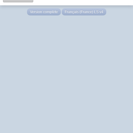
Version complète
Français (France) LS v4