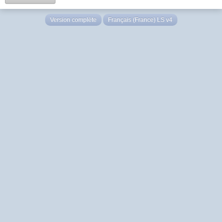
Version complète
Français (France) LS v4