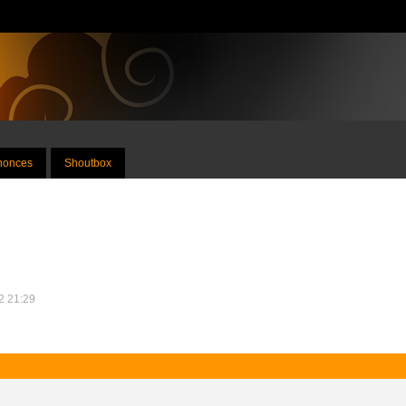
nnonces
Shoutbox
12 21:29