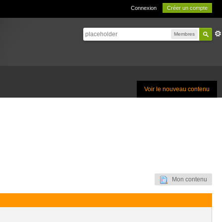
Connexion
Créer un compte
Membres
Voir le nouveau contenu
Mon contenu