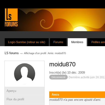
Logic-Sunrise (retour au site)
Forums
Membres
Petites a
→
LS forums
Affichage d'un profil : Amis: moidu870
moidu870
Inscrit(e) (le) 10 déc. 2009
Déconnecté
Dernière activité juin 26 20
Aperçu
Amis
Flux du profil
moidu870 n'a pas encore ajouté d'ami.