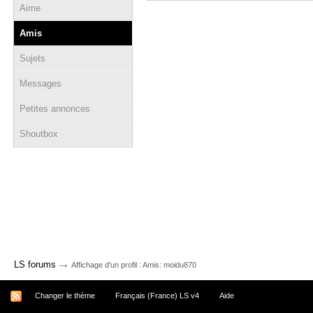
Aime
Amis
Sujets
Messages
Petites annonces
Shoutbox
→
LS forums
Affichage d'un profil : Amis: moidu870
Changer le thème
Français (France) LS v4
Aide