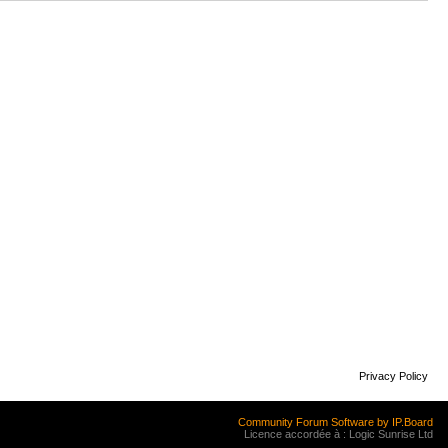
Privacy Policy
Community Forum Software by IP.Board
Licence accordée à : Logic Sunrise Ltd