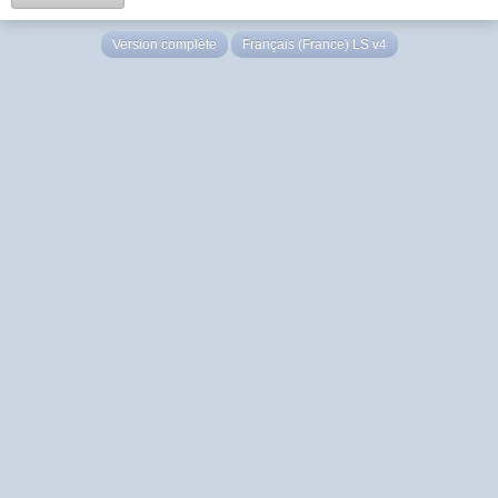
Version complète
Français (France) LS v4