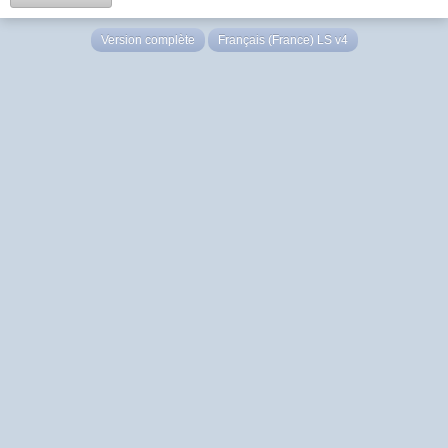
Version complète
Français (France) LS v4