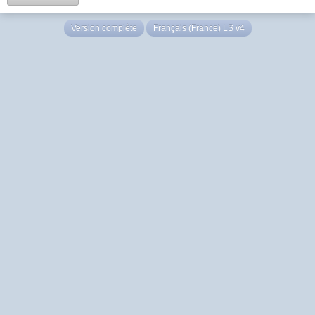
Version complète
Français (France) LS v4