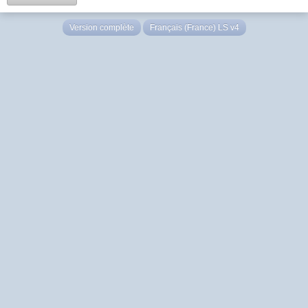
Version complète
Français (France) LS v4