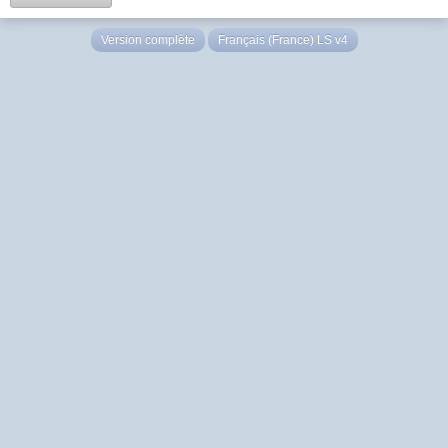
Version complète
Français (France) LS v4