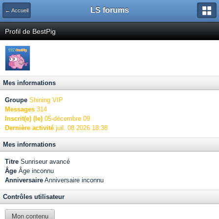
LS forums
← Accueil
Profil de BestPig
Mes informations
Groupe
Shining VIP
Messages
314
Inscrit(e) (le)
05-décembre 09
Dernière activité
juil. 08 2026 18:38
Mes informations
Titre
Sunriseur avancé
Âge
Âge inconnu
Anniversaire
Anniversaire inconnu
Contrôles utilisateur
Mon contenu