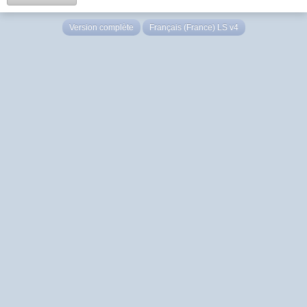
Version complète
Français (France) LS v4