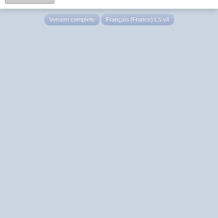
Version complète
Français (France) LS v4