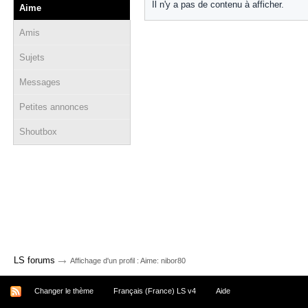
Il n'y a pas de contenu à afficher.
Aime
Amis
Sujets
Messages
Petites annonces
Shoutbox
→
LS forums
Affichage d'un profil : Aime: nibor80
Changer le thème
Français (France) LS v4
Aide