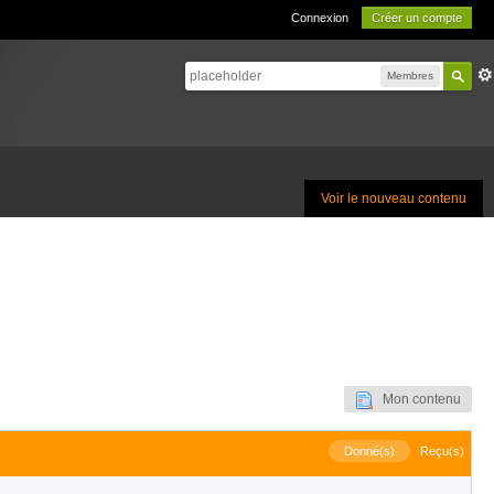
Connexion
Créer un compte
Membres
Voir le nouveau contenu
Mon contenu
Donné(s)
Reçu(s)