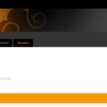
nnonces
Shoutbox
09 19:26