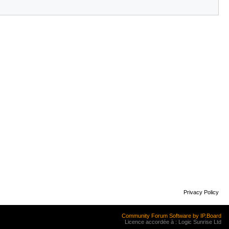
Privacy Policy
Community Forum Software by IP.Board
Licence accordée à : Logic Sunrise Ltd