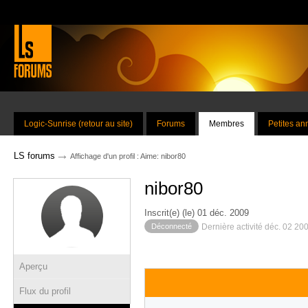
Logic-Sunrise (retour au site)
Forums
Membres
Petites a
→
LS forums
Affichage d'un profil : Aime: nibor80
nibor80
Inscrit(e) (le) 01 déc. 2009
Déconnecté
Dernière activité déc. 02 20
Aperçu
Flux du profil