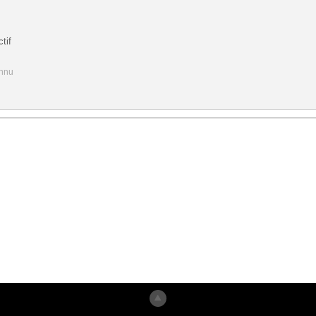
tif
onnu