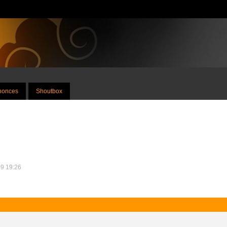
nnonces
Shoutbox
09 19:26