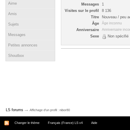
Aime
Messages
1
Visites sur le profil
8 136
Amis
Titre
Nouveau / peu ac
Âge
Âge inconnu
Sujets
Anniversaire
Anniversaire inc
Messages
Sexe
Non spécifié
Petites annonces
Shoutbox
→
LS forums
Affichage d'un profil : nibor80
Changer le thème
Français (France) LS v4
Aide