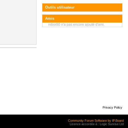
Outils utilisateur
Amis
nibor80 n'a pas encore ajouté d'ami.
Privacy Policy
Community Forum Software by IP.Board
Licence accordée à : Logic Sunrise Ltd