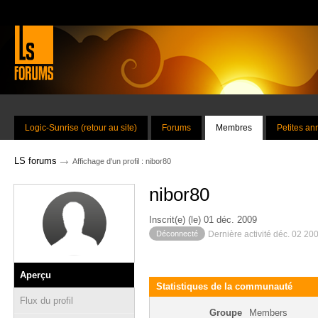
Logic-Sunrise (retour au site)
Forums
Membres
Petites a
→
LS forums
Affichage d'un profil : nibor80
nibor80
Inscrit(e) (le) 01 déc. 2009
Déconnecté
Dernière activité déc. 02 20
Aperçu
Statistiques de la communauté
Flux du profil
Groupe
Members