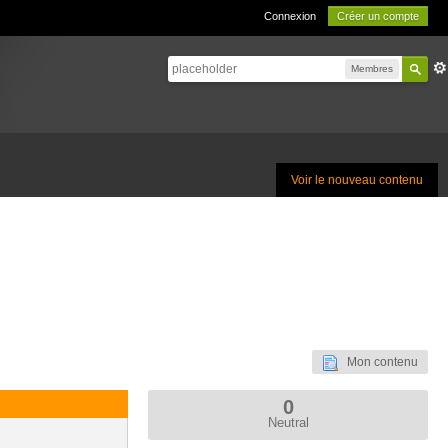
Connexion
Créer un compte
Membres
Voir le nouveau contenu
Mon contenu
0
Neutral