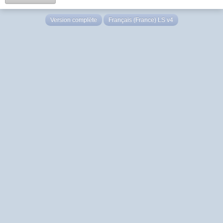
Version complète
Français (France) LS v4