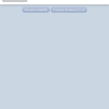
Version complète
Français (France) LS v4