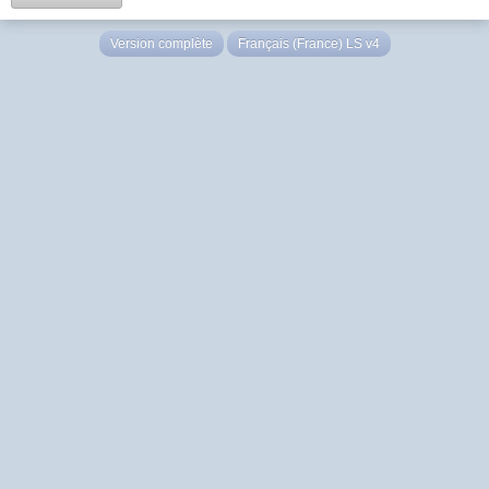
Version complète
Français (France) LS v4