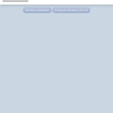
Version complète
Français (France) LS v4