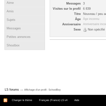
Aime
Messages
3
Visites sur le profil
6 839
Amis
Titre
Nouveau / peu ac
Âge
Âge inconnu
Sujets
Anniversaire
Anniversaire inc
Messages
Sexe
Non spécifié
Petites annonces
Shoutbox
→
LS forums
Affichage d'un profil : SchoolBoy
Changer le thème
Français (France) LS v4
Aide