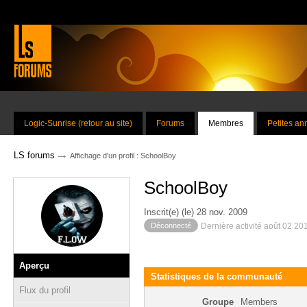
Logic-Sunrise (retour au site)
Forums
Membres
Petites a
→
LS forums
Affichage d'un profil : SchoolBoy
SchoolBoy
Inscrit(e) (le) 28 nov. 2009
Déconnecté
Dernière activité août 02 20
Aperçu
Statistiques de la communauté
Flux du profil
Groupe
Members