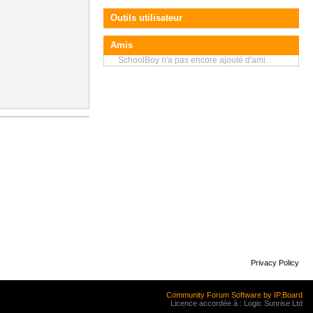
Outils utilisateur
Amis
SchoolBoy n'a pas encore ajouté d'ami.
Privacy Policy
Community Forum Software by IP.Board
Licence accordée à : Logic Sunrise Ltd