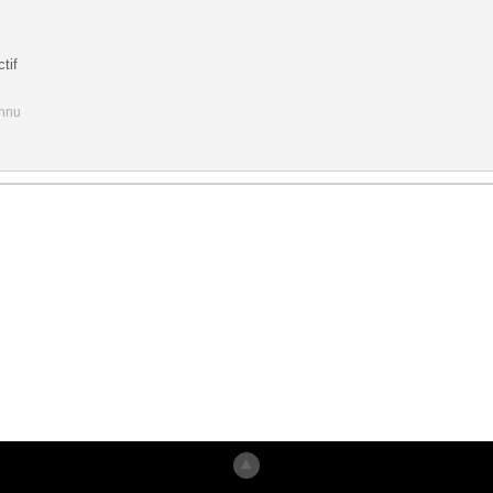
tif
onnu