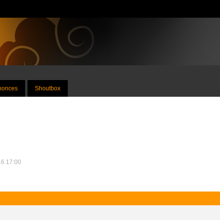
nnonces
Shoutbox
16 17:00