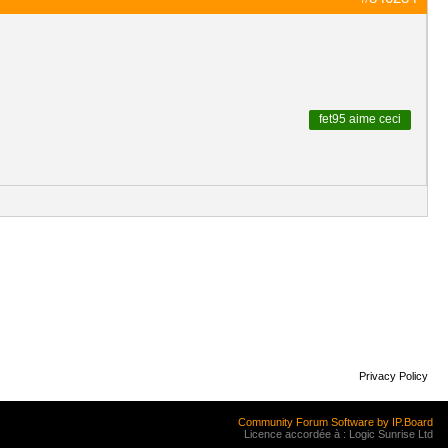
fet95
aime ceci
Privacy Policy
Community Forum Software by IP.Board
Licence accordée à : Logic Sunrise Ltd