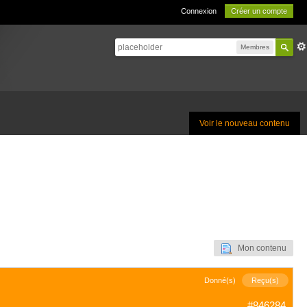
Connexion
Créer un compte
Membres
Voir le nouveau contenu
Mon contenu
Donné(s)
Reçu(s)
#846284