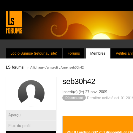
Logic-Sunrise (retour au site)
Forums
Membres
Petites a
→
LS forums
Affichage d'un profil : Aime: seb30h42
seb30h42
Inscrit(e) (le) 27 nov. 2009
Déconnecté
Dernière activité oct. 01 20
Aperçu
Flux du profil
[Wii U] Loadiine GX2 v0.1 disponible en O