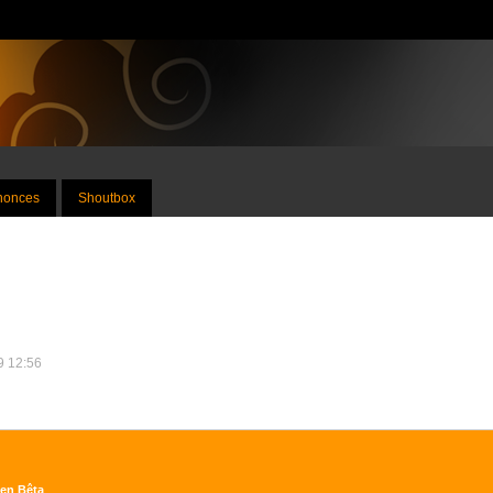
nnonces
Shoutbox
19 12:56
pen Bêta