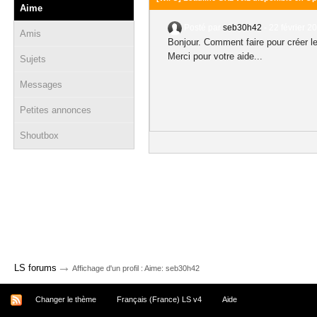
Aime
Posté par
seb30h42
-
22 février 2
Amis
Bonjour. Comment faire pour créer le 
Merci pour votre aide...
Sujets
Messages
Petites annonces
Shoutbox
→
LS forums
Affichage d'un profil : Aime: seb30h42
Changer le thème
Français (France) LS v4
Aide