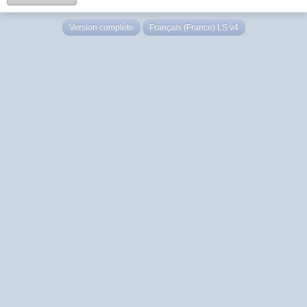
Version complète
Français (France) LS v4