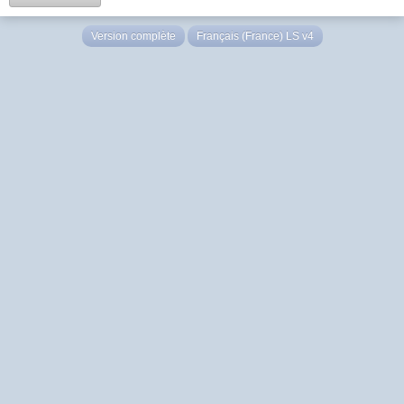
Version complète
Français (France) LS v4