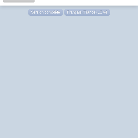
Version complète
Français (France) LS v4