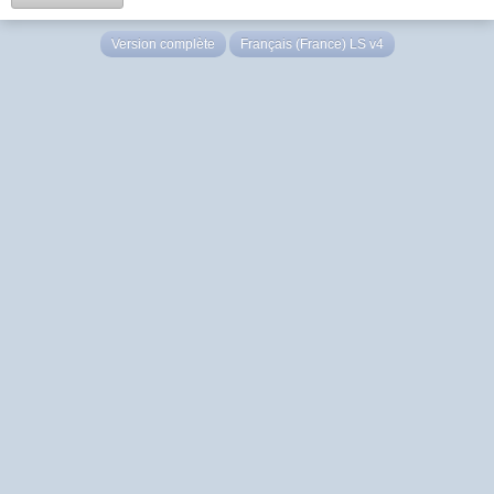
Version complète
Français (France) LS v4