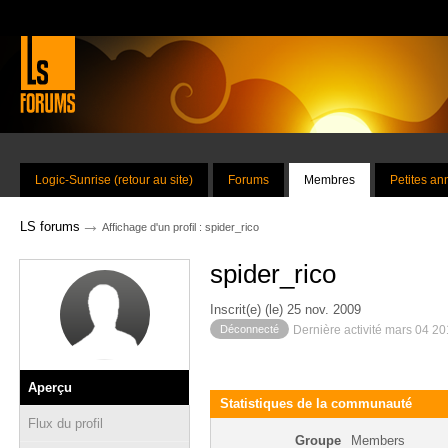
Logic-Sunrise (retour au site)
Forums
Membres
Petites a
→
LS forums
Affichage d'un profil : spider_rico
spider_rico
Inscrit(e) (le) 25 nov. 2009
Déconnecté
Dernière activité mars 04 2
Aperçu
Statistiques de la communauté
Flux du profil
Groupe
Members