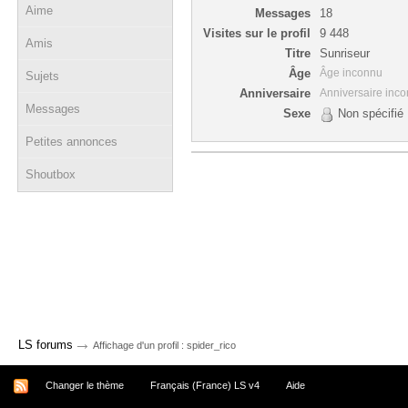
Aime
Messages
18
Visites sur le profil
9 448
Amis
Titre
Sunriseur
Âge
Âge inconnu
Sujets
Anniversaire
Anniversaire inc
Messages
Sexe
Non spécifié
Petites annonces
Shoutbox
→
LS forums
Affichage d'un profil : spider_rico
Changer le thème
Français (France) LS v4
Aide