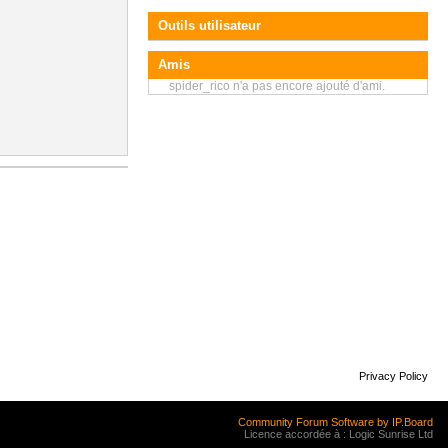
Outils utilisateur
Amis
spider_rico n'a pas encore ajouté d'ami.
Privacy Policy
Community Forum Software by IP.Board
Licence accordée à : Logic Sunrise Ltd