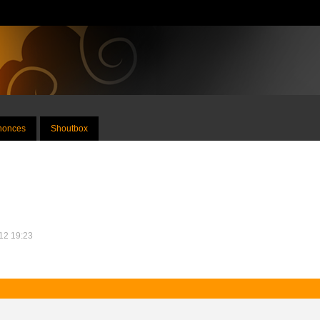
nnonces
Shoutbox
012 19:23