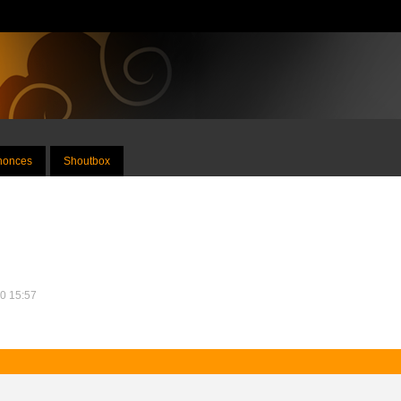
nnonces
Shoutbox
10 15:57