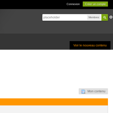
Connexion
Créer un compte
Membres
Voir le nouveau contenu
Mon contenu