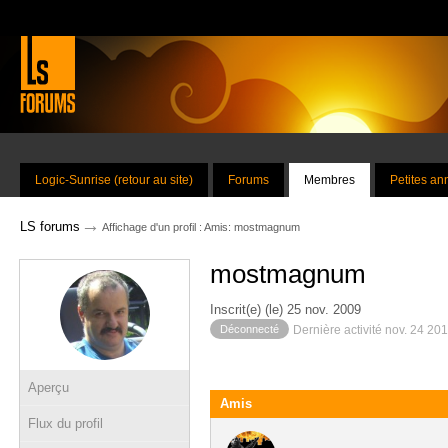
Logic-Sunrise (retour au site)
Forums
Membres
Petites a
→
LS forums
Affichage d'un profil : Amis: mostmagnum
mostmagnum
Inscrit(e) (le) 25 nov. 2009
Déconnecté
Dernière activité nov. 24 20
Aperçu
Amis
Flux du profil