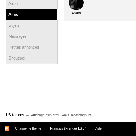
Aime
NJdu68
Amis
Sujets
Messages
Petites annonces
Shoutbox
→
LS forums
Affichage d'un profil : Amis: mostmagnum
Changer le thème
Français (France) LS v4
Aide