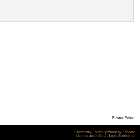
Privacy Policy
Community Forum Software by IP.Board
Licence accordée à : Logic Sunrise Ltd