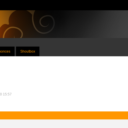
nnonces
Shoutbox
10 15:57