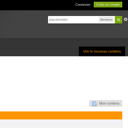
Connexion
Créer un compte
Membres
Voir le nouveau contenu
Mon contenu