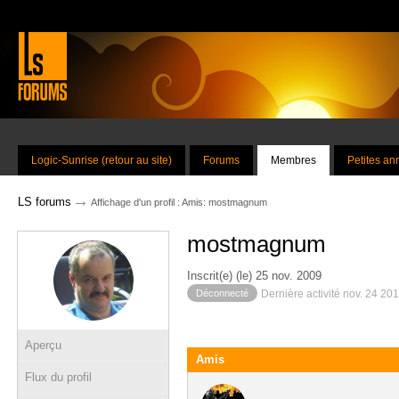
Logic-Sunrise (retour au site)
Forums
Membres
Petites a
→
LS forums
Affichage d'un profil : Amis: mostmagnum
mostmagnum
Inscrit(e) (le) 25 nov. 2009
Déconnecté
Dernière activité nov. 24 20
Aperçu
Amis
Flux du profil