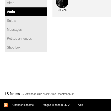
Aime
NJdu68
Amis
Sujets
Messages
Petites annonces
Shoutbox
→
LS forums
Affichage d'un profil : Amis: mostmagnum
Changer le thème
Français (France) LS v4
Aide