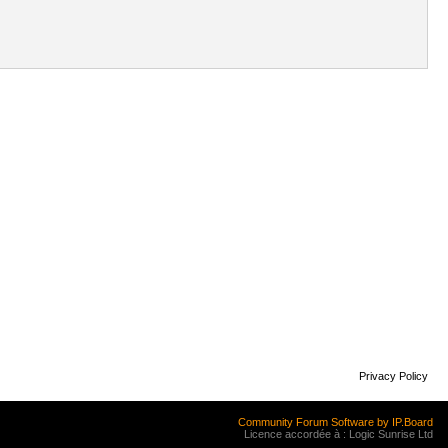
Privacy Policy
Community Forum Software by IP.Board
Licence accordée à : Logic Sunrise Ltd