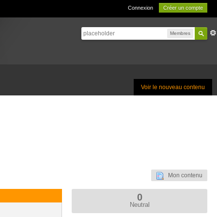
Connexion
Créer un compte
Membres
Voir le nouveau contenu
Mon contenu
0
Neutral