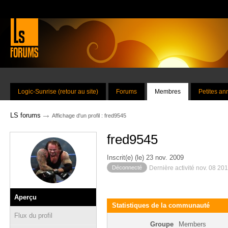
Logic-Sunrise (retour au site)
Forums
Membres
Petites a
→
LS forums
Affichage d'un profil : fred9545
fred9545
Inscrit(e) (le) 23 nov. 2009
Déconnecté
Dernière activité nov. 08 20
Aperçu
Statistiques de la communauté
Flux du profil
Groupe
Members