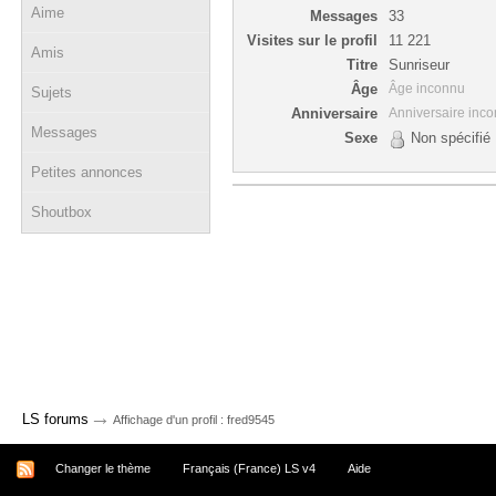
Aime
Messages
33
Visites sur le profil
11 221
Amis
Titre
Sunriseur
Âge
Âge inconnu
Sujets
Anniversaire
Anniversaire inc
Messages
Sexe
Non spécifié
Petites annonces
Shoutbox
→
LS forums
Affichage d'un profil : fred9545
Changer le thème
Français (France) LS v4
Aide