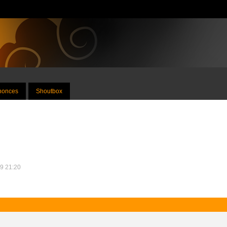
nnonces
Shoutbox
19 21:20