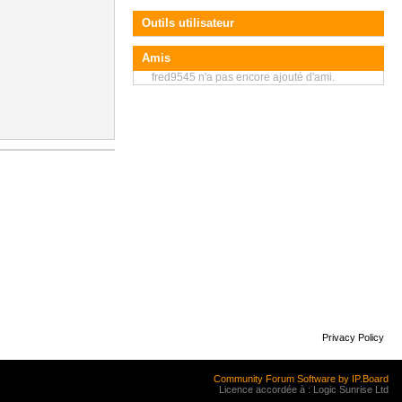
Outils utilisateur
Amis
fred9545 n'a pas encore ajouté d'ami.
Privacy Policy
Community Forum Software by IP.Board
Licence accordée à : Logic Sunrise Ltd