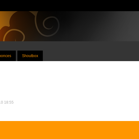
nnonces
Shoutbox
010 18:55