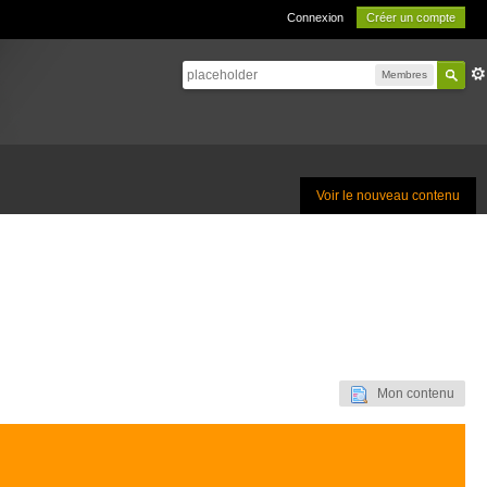
Connexion
Créer un compte
Membres
Voir le nouveau contenu
Mon contenu