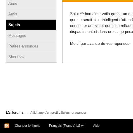
Aime
05 décembre 2009 - 16:39
Salut ^^ bon alors voila ça fait un m
Amis
que ce serait plus intelligent d'atte
Sujets
connecter au live et que je la reflas
disparaissent et dans ce cas je peux
Messages
Merci par avance de vos réponses.
Petites annonces
Shoutbox
→
LS forums
Affichage d'un profil : Sujets: uraganust
Changer le thème
Français (France) LS v4
Aide