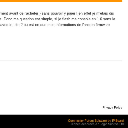
ent avant de l'acheter ) sans pouvoir y jouer ! en effet je m'étais dis
lus. Donc ma question est simple, si je flash ma console en 1.6 sans la
t avec le Lite ? ou est ce que mes informations de l'ancien firmware
Privacy Policy
Community Forum Software by IP.Board
Licence accordée à : Logic Sunrise Ltd