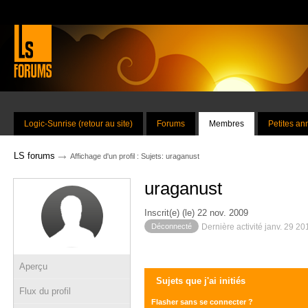
Logic-Sunrise (retour au site)
Forums
Membres
Petites a
→
LS forums
Affichage d'un profil : Sujets: uraganust
uraganust
Inscrit(e) (le) 22 nov. 2009
Déconnecté
Dernière activité janv. 29 2
Aperçu
Sujets que j'ai initiés
Flux du profil
Flasher sans se connecter ?