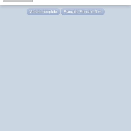
Version complète
Français (France) LS v4