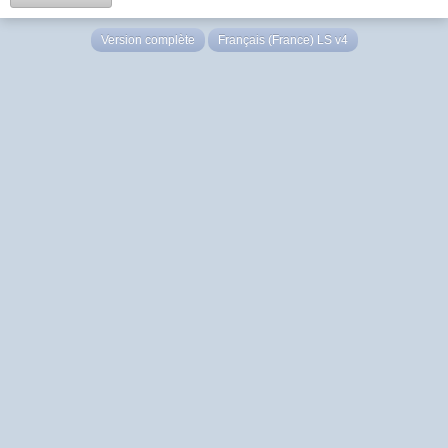
Version complète
Français (France) LS v4