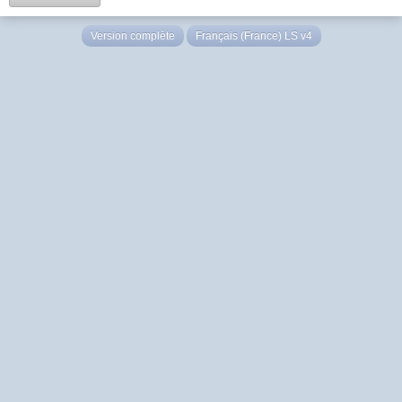
Version complète
Français (France) LS v4