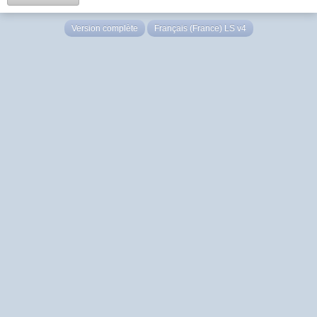
Version complète
Français (France) LS v4