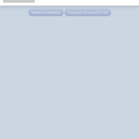
Version complète
Français (France) LS v4