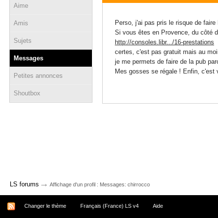
Aime
27 décembre 2009 - 21:32
Perso, j'ai pas pris le risque de faire
Amis
Si vous êtes en Provence, du côté d
Sujets
http://consoles.libr.../16-prestations
certes, c'est pas gratuit mais au mo
Messages
je me permets de faire de la pub parc
Mes gosses se régale ! Enfin, c'est 
Petites annonces
Shoutbox
→
LS forums
Affichage d'un profil : Messages: chirrocco
Changer le thème
Français (France) LS v4
Aide