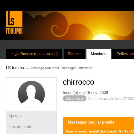
Logic-Sunrise (retour au site)
Forums
Membres
Petites a
→
LS forums
Affichage d'un profil : Messages: chirrocco
chirrocco
Inscrit(e) (le) 16 nov. 2009
Déconnecté
Dernière activité déc. 27 20
Aperçu
Messages que j'ai postés
Flux du profil
Dans le sujet : Install Usb Loader Gx Sur 4.2