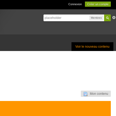
Connexion
Créer un compte
Membres
Voir le nouveau contenu
Mon contenu