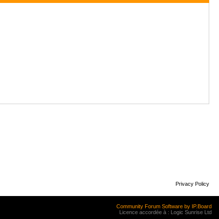
Privacy Policy
Community Forum Software by IP.Board
Licence accordée à : Logic Sunrise Ltd