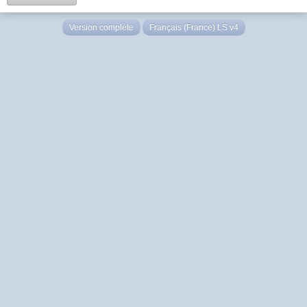
Version complète
Français (France) LS v4