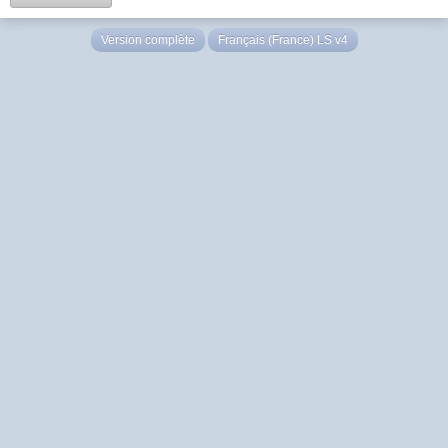
Version complète
Français (France) LS v4