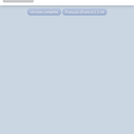
Version complète
Français (France) LS v4