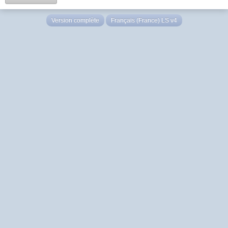
Version complète
Français (France) LS v4