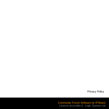
Privacy Policy
Community Forum Software by IP.Board
Licence accordée à : Logic Sunrise Ltd