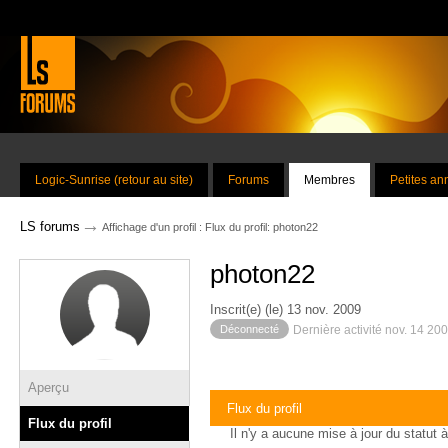
Logic-Sunrise (retour au site)
Forums
Membres
Petites a
→
LS forums
Affichage d'un profil : Flux du profil: photon22
photon22
Inscrit(e) (le) 13 nov. 2009
Déconnecté
Dernière activité nov. 14 20
Aperçu
Flux du profil
Flux du profil
Il n'y a aucune mise à jour du statut à