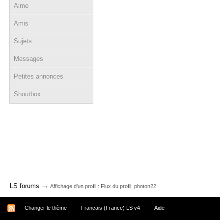
Aime
Amis
Sujets
Messages
Petites annonces
Shoutbox
→
LS forums
Affichage d'un profil : Flux du profil: photon22
Changer le thème
Français (France) LS v4
Aide