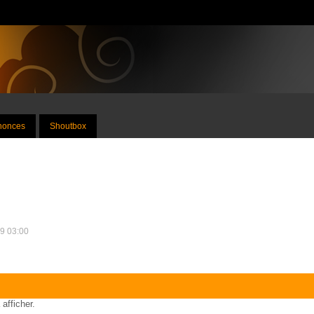
nnonces
Shoutbox
09 03:00
 afficher.