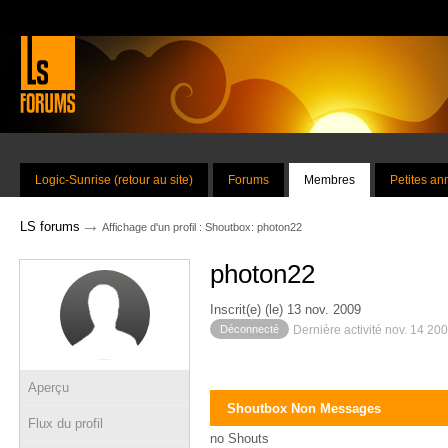
Logic-Sunrise (retour au site)
Forums
Membres
Petites a
→
LS forums
Affichage d'un profil : Shoutbox: photon22
photon22
Inscrit(e) (le) 13 nov. 2009
Déconnecté
Dernière activité nov. 14 20
Aperçu
Shoutbox Non Messages
Flux du profil
no Shouts