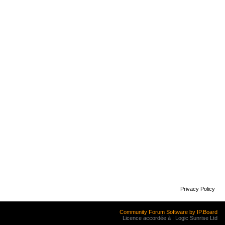
Privacy Policy
Community Forum Software by IP.Board
Licence accordée à : Logic Sunrise Ltd