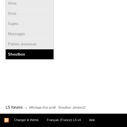
Aime
Amis
Sujets
Messages
Petites annonces
Shoutbox
→
LS forums
Affichage d'un profil : Shoutbox: photon22
Changer le thème
Français (France) LS v4
Aide