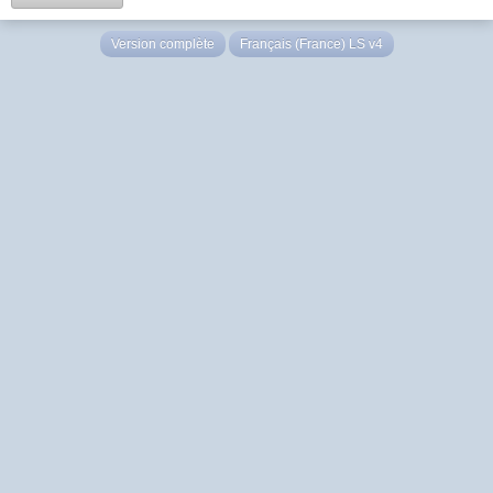
Version complète
Français (France) LS v4