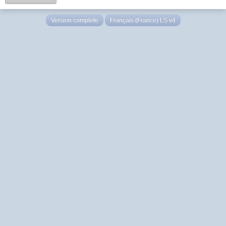
Version complète
Français (France) LS v4