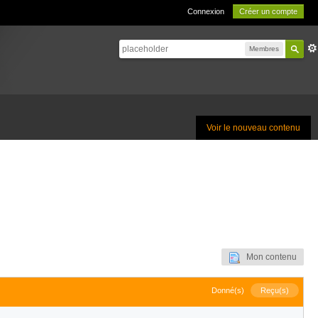
Connexion
Créer un compte
Membres
Voir le nouveau contenu
Mon contenu
Donné(s)
Reçu(s)