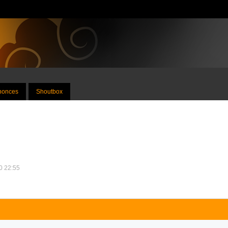
nnonces
Shoutbox
10 22:55