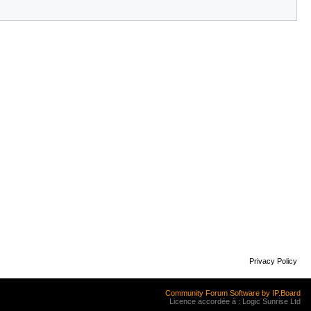
Privacy Policy
Community Forum Software by IP.Board
Licence accordée à : Logic Sunrise Ltd