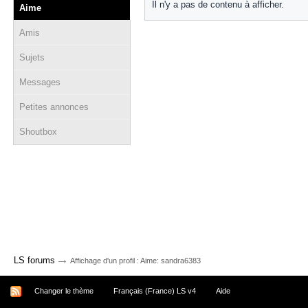
Il n'y a pas de contenu à afficher.
Aime
Amis
Sujets
Messages
Petites annonces
Shoutbox
→
LS forums
Affichage d'un profil : Aime: sandra6383
Changer le thème
Français (France) LS v4
Aide