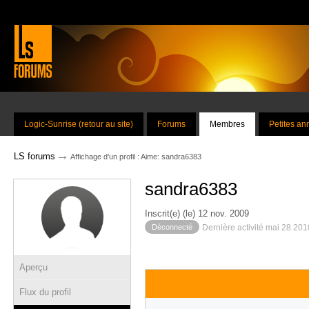
Logic-Sunrise (retour au site)
Forums
Membres
Petites a
→
LS forums
Affichage d'un profil : Aime: sandra6383
sandra6383
Inscrit(e) (le) 12 nov. 2009
Déconnecté
Dernière activité mai 28 20
Aperçu
Flux du profil