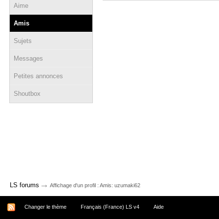
Aime
Amis
Sujets
Messages
Petites annonces
Shoutbox
→
LS forums
Affichage d'un profil : Amis: uzumaki62
Changer le thème
Français (France) LS v4
Aide