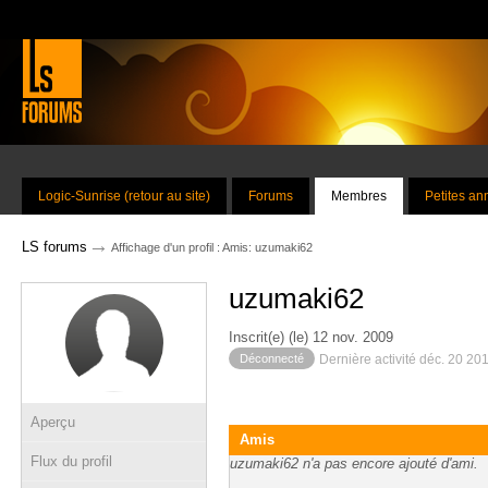
Logic-Sunrise (retour au site)
Forums
Membres
Petites a
→
LS forums
Affichage d'un profil : Amis: uzumaki62
uzumaki62
Inscrit(e) (le) 12 nov. 2009
Déconnecté
Dernière activité déc. 20 20
Aperçu
Amis
Flux du profil
uzumaki62 n'a pas encore ajouté d'ami.