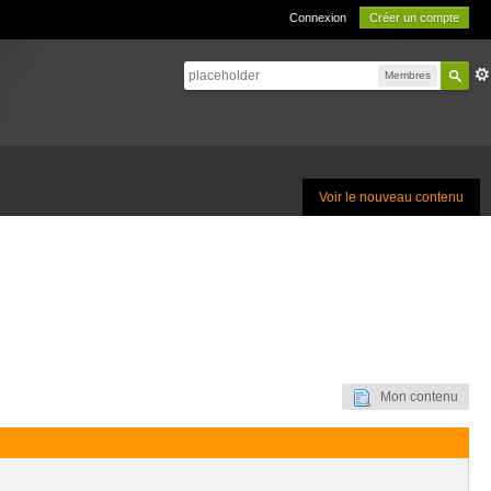
Connexion
Créer un compte
Membres
Voir le nouveau contenu
Mon contenu