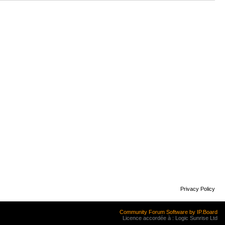
Privacy Policy
Community Forum Software by IP.Board
Licence accordée à : Logic Sunrise Ltd