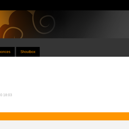
nnonces
Shoutbox
10 18:03