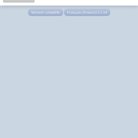
Version complète
Français (France) LS v4